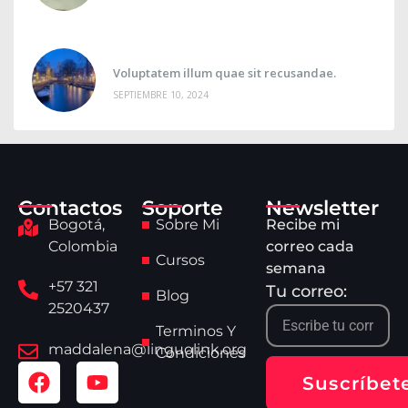
Voluptatem illum quae sit recusandae.
SEPTIEMBRE 10, 2024
Contactos
Soporte
Newsletter
Bogotá,
Sobre Mi
Recibe mi
Colombia
correo cada
Cursos
semana
+57 321
Tu correo:
Blog
2520437
Terminos Y
maddalena@linguolink.org
Condiciones
Suscríbet