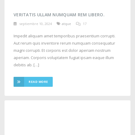
VERITATIS ULLAM NUMQUAM REM LIBERO.
septiembre 10, 2024
atque
17
Impedit aliquam amet temporibus praesentium corrupti.
Aut rerum quis inventore rerum numquam consequatur
magni corrupti. Et corporis est dolor aperiam nostrum
aperiam. Corporis voluptatem fugiat ipsam eaque illum
debitis ab. […]
READ MORE