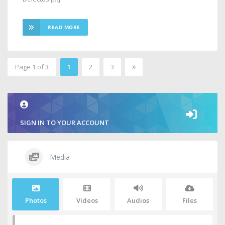
READ MORE
»
Page 1 of 3
1
2
3
2
SIGN IN TO YOUR ACCOUNT
Media
Photos
Videos
Audios
Files