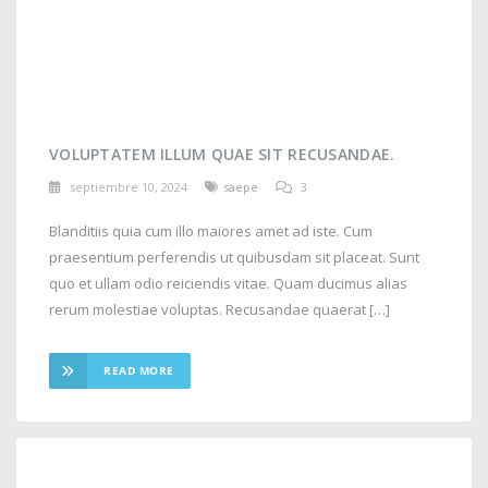
VOLUPTATEM ILLUM QUAE SIT RECUSANDAE.
septiembre 10, 2024
saepe
3
Blanditiis quia cum illo maiores amet ad iste. Cum
praesentium perferendis ut quibusdam sit placeat. Sunt
quo et ullam odio reiciendis vitae. Quam ducimus alias
rerum molestiae voluptas. Recusandae quaerat […]
READ MORE