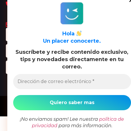
+57 321
Tu correo:
Blog
2520437
Terminos Y
maddalena@linguolink.org
Condiciones
Hola
Suscríbet
Un placer conocerte.
Suscríbete y recibe contenido exclusivo,
tips y novedades directamente en tu
correo.
Copyright © 2024 Lingüolink | All rights reserved.
¡No enviamos spam! Lee nuestra
política de
privacidad
para más información.