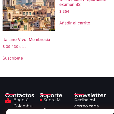
examen B2
$
354
Añadir al carrito
Italiano Vivo: Membresía
$
39
/ 30 días
Suscríbete
Contactos
Soporte
Newsletter
Bogotá,
Sobre Mi
Recibe mi
Colombia
correo cada
Cursos
semana