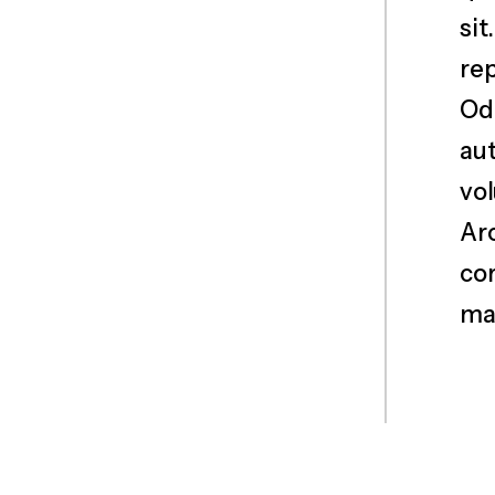
si
re
Od
a
vo
Ar
c
ma