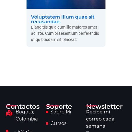
Voluptatem illum quae sit
recusandae.
Blanditiis quia cum illo maiores amet
ad iste. Cum praesentium perferendis
ut quibusdam sit placeat.
Contactos
Soporte
Newsletter
Bogotá,
Sobre Mi
Recibe mi
Colombia
correo cada
Cursos
semana
+57 321