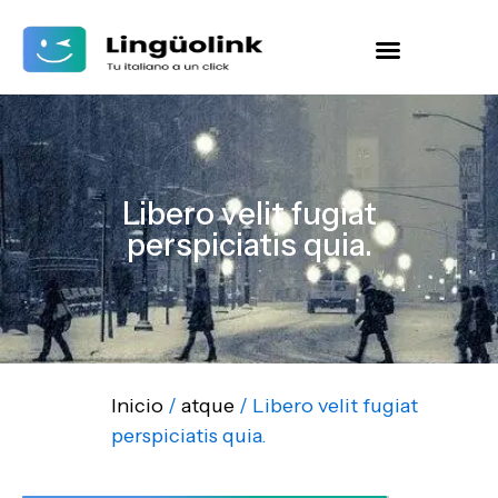
Libero velit fugiat
perspiciatis quia.
Inicio
/
atque
/ Libero velit fugiat
perspiciatis quia.