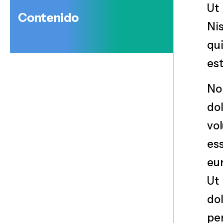
Ut
Contenido
N
qu
est
N
do
vo
ess
eu
Ut
d
pe