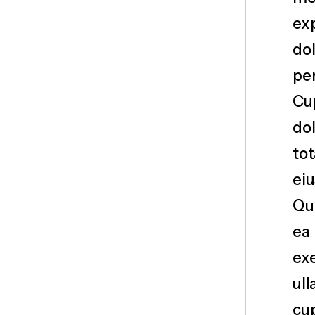
ex
dol
per
Cu
do
to
eiu
Qu
ea
ex
ul
cup