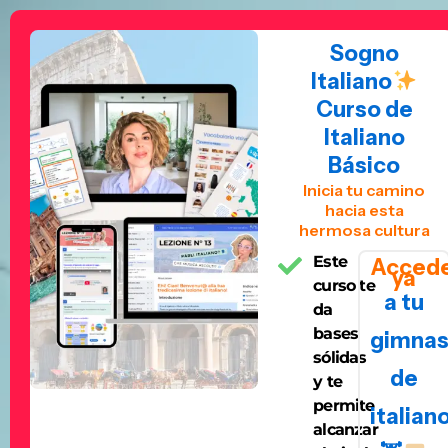
Sogno
Italiano
Curso de
Italiano
Básico
Inicia tu camino
hacia esta
hermosa cultura
Este
Acced
ya
curso te
a tu
da
bases
gimnas
sólidas
de
y te
permite
italian
alcanzar