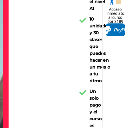
🏋
el nivel
A1
Acceso
inmediato
al curso
10
por $189
unidades
PayPal
y 30
clases
que
puedes
hacer en
un mes o
a tu
ritmo
Un
solo
pago
y el
curso
es