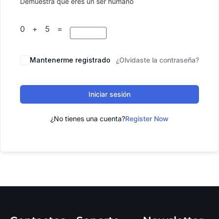
Demuestra que eres un ser humano
0 + 5 =
Mantenerme registrado
¿Olvidaste la contraseña?
Iniciar sesión
¿No tienes una cuenta?
Register Now