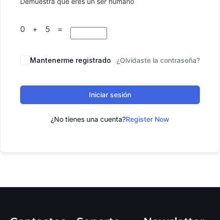
Demuestra que eres un ser humano
0 + 5 =
Mantenerme registrado
¿Olvidaste la contraseña?
Iniciar sesión
¿No tienes una cuenta?
Register Now