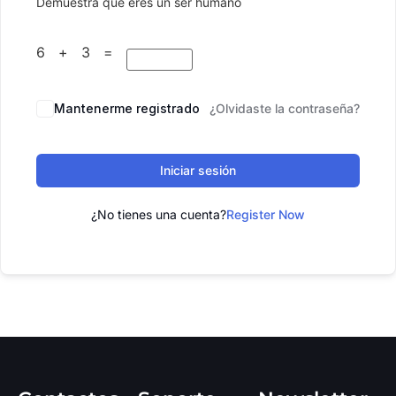
Demuestra que eres un ser humano
6 + 3 =
Mantenerme registrado
¿Olvidaste la contraseña?
Iniciar sesión
¿No tienes una cuenta?
Register Now