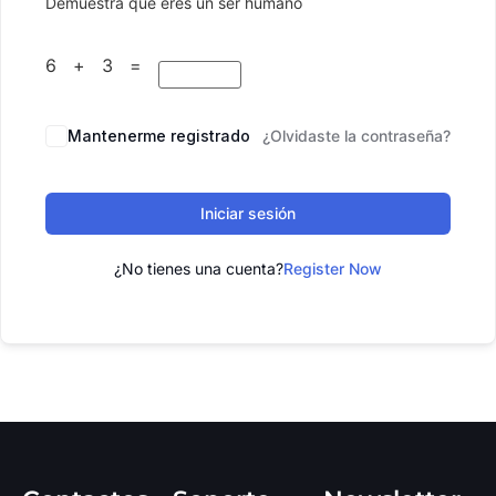
Demuestra que eres un ser humano
6 + 3 =
Mantenerme registrado
¿Olvidaste la contraseña?
Iniciar sesión
¿No tienes una cuenta?
Register Now