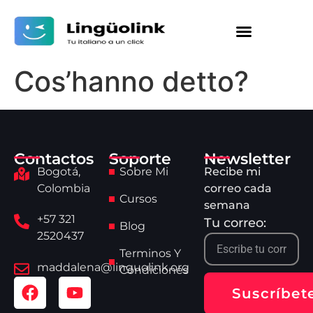
Cos’hanno detto?
Contactos
Soporte
Newsletter
Bogotá,
Sobre Mi
Recibe mi
Colombia
correo cada
Cursos
semana
+57 321
Tu correo:
Blog
2520437
Terminos Y
maddalena@linguolink.org
Condiciones
Suscríbet